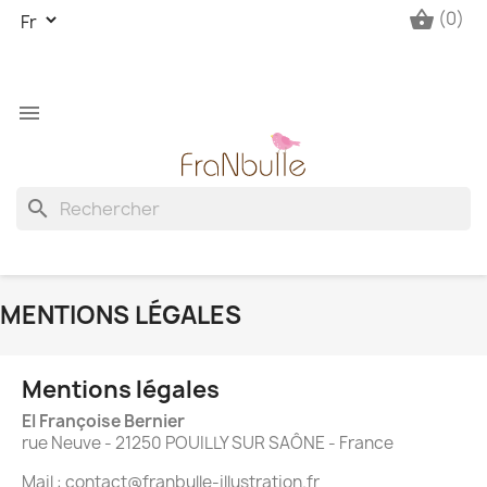
(0)
shopping_basket
menu
search
MENTIONS LÉGALES
Mentions légales
EI Françoise Bernier
rue Neuve - 21250 POUILLY SUR SAÔNE - France
Mail : contact@franbulle-illustration.fr